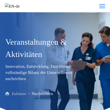
Nachrichten
Veranstaltungen &
Aktivitäten
Innovation, Entwicklung, Durchbruch
vollständige Bilanz der Unternehmens
nachrichten
Zuhause
>
Nachrichten