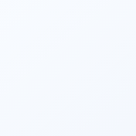
Lepu
Am Instituto Nacional Del Torax, Chile, hat die ScienCrown-
Transkatheter-Aorten klappe ihre ersten Mehrfach implantationen in
Übersee erfolgreich abgeschlossen und damit einen historischen Schritt
auf unserer globalen Expansions reise getan...
Mehr anzeigen