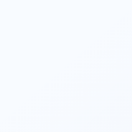
Das Shoocin II Introducer Kit wurde entwickelt, um kritische klinische
Herausforderungen mit vier Schlüssel innovationen zu bewältigen...
Mehr anzeigen
2026/01/21
ScienCrown-Ventil schließt erste internat ionale
Implantate ab und markiert die globale Expansion von