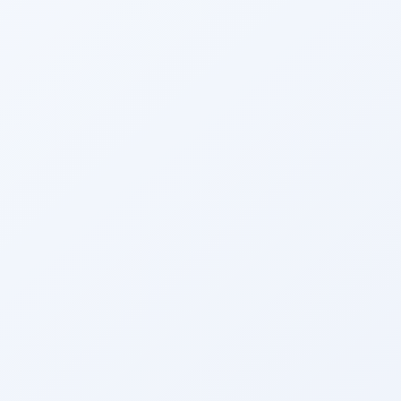
2026/01/07
Tolle Neuigkeiten | Sailor X Guide wire von Lepu
Medical hat offiziell die NMPA-Zulassung erhalten
Wir sind stolz darauf, bekannt zu geben, dass Sailor X Guide wire von
Lepu Medical offiziell die NMPA-Zulassung in China erhalten hat...
Mehr anzeigen