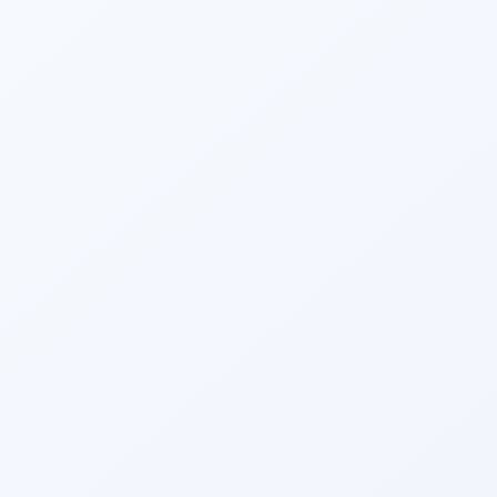
2026/01/07
Gute Nachrichten | NMPA-Zulassung für Rattle View und
RattleS ight erreicht
Wir freuen uns, Ihnen mitteilen zu können, dass RattleView Intra vaskuläre
Ultraschall diagnostik geräte und RattleSight-Einweg-Koronar-Intra
vaskuläre Ultraschall diagnose katheter von der NMPA zugelassen
wurden...
Mehr anzeigen