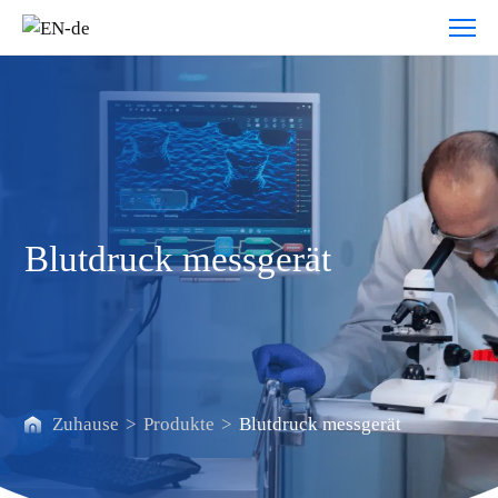
Blutdruck
messgerät
Blutdruck messgerät
Zuhause
>
Produkte
>
Blutdruck messgerät