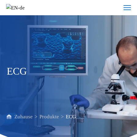
ECG
ECG
Zuhause
>
Produkte
>
ECG