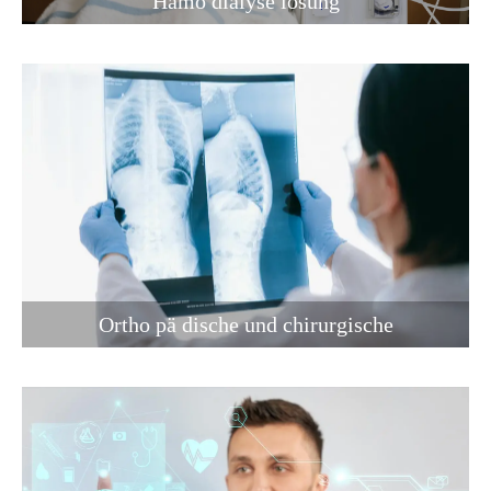
Hämo dialyse lösung
Ortho pä dische und chirurgische