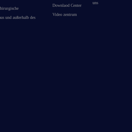
uns
Downlaod Center
hirurgische
Video zentrum
us und außerhalb des