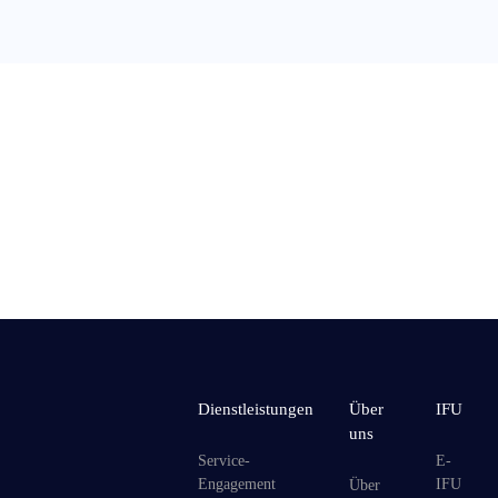
Dienstleistungen
Über
IFU
uns
Service-
E-
Engagement
IFU
Über