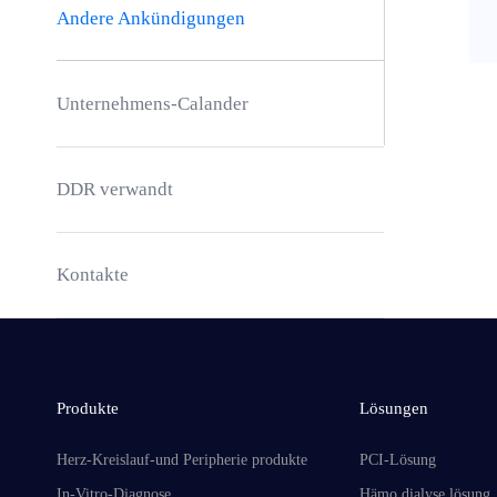
Andere Ankündigungen
Unternehmens-Calander
DDR verwandt
Kontakte
Produkte
Lösungen
Herz-Kreislauf-und Peripherie produkte
PCI-Lösung
In-Vitro-Diagnose
Hämo dialyse lösung