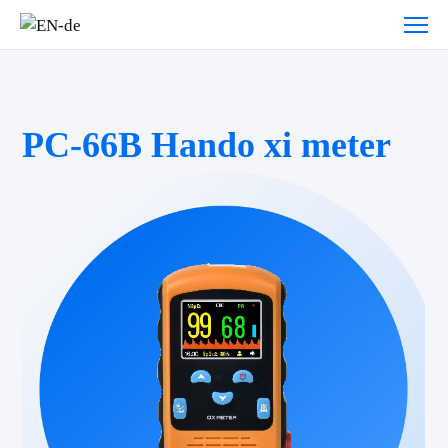
PC-66B Hando xi meter