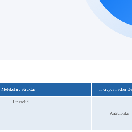
Molekulare Struktur
Therapeuti scher Be
Antibiotika