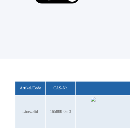
Artikel/Code
CAS-Nr.
Linezolid
165800-03-3