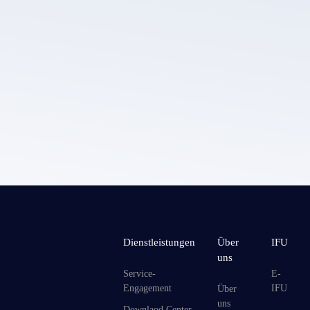
Die Datens
richtlinie von LEPU MEDICAL.
Dienstleistungen
Über
IFU
uns
Service-
E-
Engagement
IFU
Über
uns
Downlaod Center