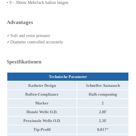
• 9 - 30mm Mehrfach ballon längen
Advantages
✓Soft and resist pressure
✓Diameter controlled accurately
Spezifikationen
Technische Parameter
Katheter Design
Schneller Austausch
Ballon-Compliance
Halb companing
Marker
2
Distale Welle O.D.
2.8F
Proximale Welle O.D.
2.3F
Tip-Profil
0,017“