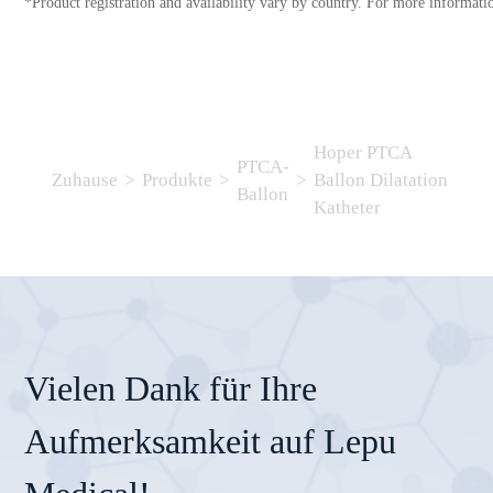
*Product registration and availability vary by country. For more informatio
Hoper PTCA
PTCA-
Zuhause
>
Produkte
>
>
Ballon Dilatation
Ballon
Katheter
Vielen Dank für Ihre
Aufmerksamkeit auf Lepu