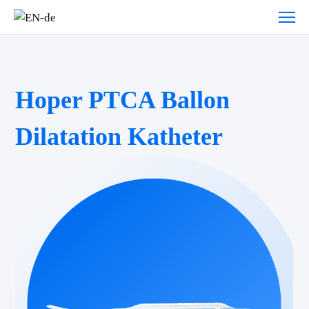
Hoper PTCA Ballon
Dilatation Katheter