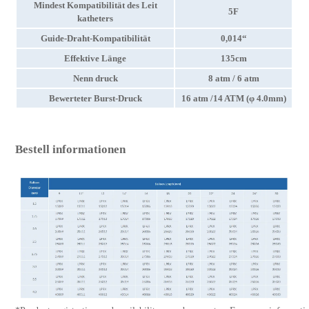
Mindest Kompatibilität des Leit
5F
katheters
Guide-Draht-Kompatibilität
0,014“
Effektive Länge
135cm
Nenn druck
8 atm
/ 6 atm
Bewerteter Burst-Druck
16 atm
/14 ATM (φ 4.0mm)
Bestell informationen