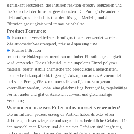
signifikant reduzieren, die Infusion reaktion effektiv reduzieren und
die Sicherheit der Infusion gewährleisten. Die Porengröße ändert sich
nicht aufgrund der Infiltration der flüssigen Medizin, und die
Filtration genauigkeit wird immer beibehalten.
Product Features:
Kann unter verschiedenen Konfigurationen verwendet werden
Wie automatisch-anstrengend, präzise Anpassung usw.
Präzise Filtration
Importierte Nukleoporen membran mit hoher Filtration genauigkeit
wird verwendet. Dieses Material ist ein unpolares Einzel polymer
material, besitzt stabile chemische und biologische Eigenschaften,
chemische Inkompatibilität, geringe Adsorption an das Arzneimittel
und seine Porengröße kann innerhalb von 0,2 um-5um genau
kontrolliert werden, wobei eine gleichmäßige Porengröße, regelmäßige
Form, rundes und glattes Aussehen aufweist und gleichmäßige
Verteilung.
Warum ein präzises Filter infusion sset verwenden?
Die im Infusion prozess erzeugten Partikel haben direkte, offen
sichtliche, schwer wiegende und sogar lebens bedrohliche Gefahren für
den menschlichen Körper, und die meisten Gefahren sind langfristig
und potenziell, die in kurzer Zeit nicht aufgedeckt wurden, wie z