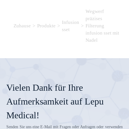
Wegwerf
präzises
Infusion
Zuhause
>
Produkte
>
>
Filterung
sset
infusion sset mit
Nadel
Vielen Dank für Ihre
Aufmerksamkeit auf Lepu
Medical!
Senden Sie uns eine E-Mail mit Fragen oder Anfragen oder verwenden