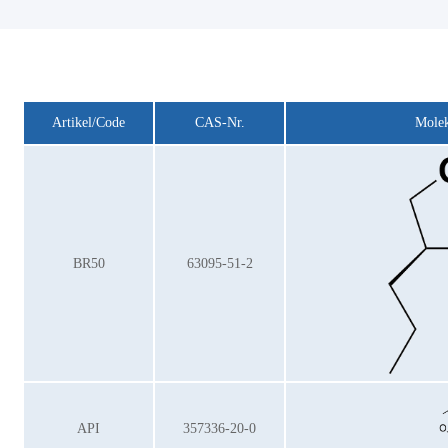
Artikel/Code
CAS-Nr.
Molek
BR50
63095-51-2
API
357336-20-0