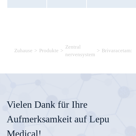
Zentral
Zuhause
>
Produkte
>
>
Brivaracetam:
nervensystem
Vielen Dank für Ihre
Aufmerksamkeit auf Lepu
Medical!