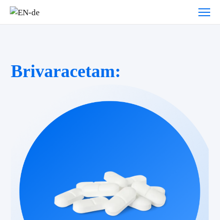
Brivaracetam: