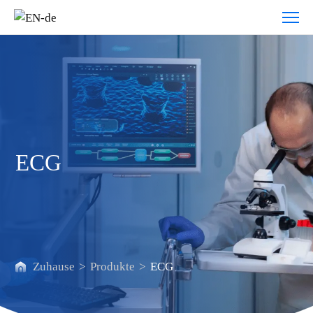
ECG
ECG
Zuhause
>
Produkte
>
ECG