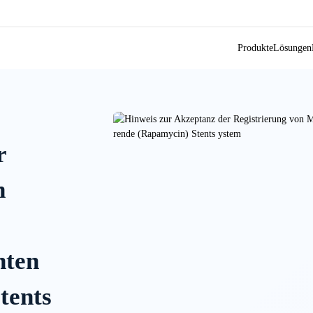
Produkte
Lösungen
r
n
nten
tents