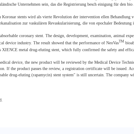
nländische Unternehmen sein, das die Registrierung besch einigung für den bio 
 Koronar stents wird als vierte Revolution der intervention ellen Behandlung 
kanalisation zur vaskulären Revaskularisierung, die von epochaler Bedeutung i
bsorbable coronary stent. The design, development, examination, animal exper
TM
cal device industry. The result showed that the performance of NeoVas
bioab
t's XIENCE metal drug-eluting stent, which fully confirmed the safety and effi
 medical device, the new product will be reviewed by the Medical Device Techn
on. If the product passes the review, a registration certificate will be issued. A
bable drug-eluting (rapamycin) stent system" is still uncertain. The company wil
d.