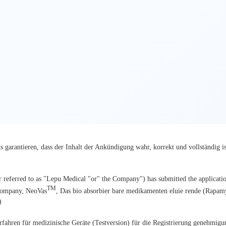
 garantieren, dass der Inhalt der Ankündigung wahr, korrekt und vollständig is
 referred to as "Lepu Medical "or" the Company") has submitted the application
TM
 Company, NeoVas
, Das bio absorbier bare medikamenten eluie rende (Rapa
)
rfahren für medizinische Geräte (Testversion) für die Registrierung genehmigu