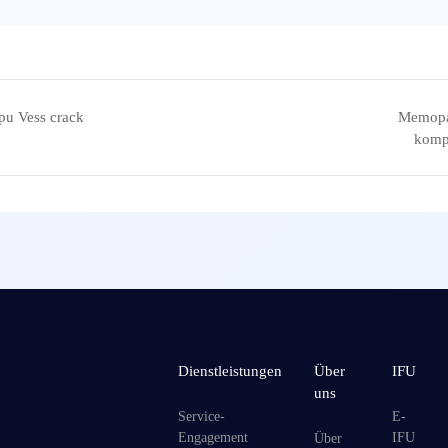
pu Vess crack
Memopar
komp
Dienstleistungen
Über
IFU
uns
Service-
E-
Engagement
IFU
Über