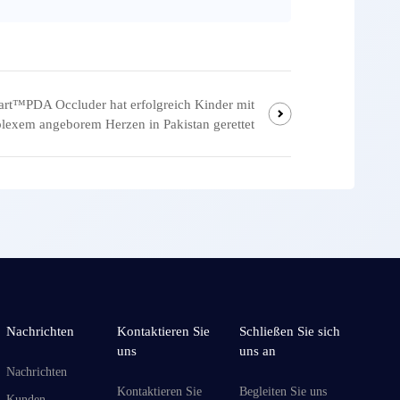
t™PDA Occluder hat erfolgreich Kinder mit
lexem angeborem Herzen in Pakistan gerettet
Nachrichten
Kontaktieren Sie
Schließen Sie sich
uns
uns an
Nachrichten
Kontaktieren Sie
Begleiten Sie uns
Kunden