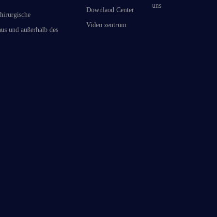
uns
Downlaod Center
hirurgische
Video zentrum
us und außerhalb des