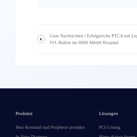
Gute Nachrichten | Erfolgreiche PTCA mit Le
IVL Ballon im HMS Mirdif Hospital
Produkte
Lösungen
Herz-Kreislauf-und Peripherie produkte
PCI-Lösung
In-Vitro-Diagnose
Hämo dialyse lösung