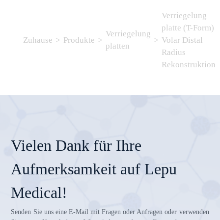
Verriegelung
platte (T-Form)
Verriegelung
Zuhause
>
Produkte
>
>
Volar Distal
platten
Radius
Rekonstruktion
Vielen Dank für Ihre
Aufmerksamkeit auf Lepu
Medical!
Senden Sie uns eine E-Mail mit Fragen oder Anfragen oder verwenden