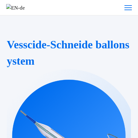
Vesscide-Schneide ballons
ystem