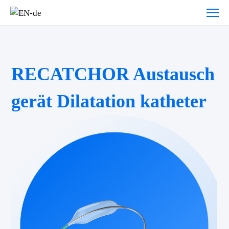
RECATCHOR Austausch
gerät Dilatation katheter