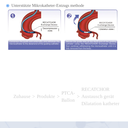
Unterstützte Mikrokatheter-Entzugs methode
RECATCHOR
PTCA-
Zuhause
>
Produkte
>
>
Austausch gerät
Ballon
Dilatation katheter