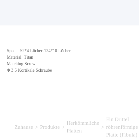
Spec. : 52*4 Löcher-124*10 Löcher
Material: Titan
Matching Screw:
Φ 3.5 Kortikale Schraube
Ein Drittel
Herkömmliche
Zuhause
>
Produkte
>
>
röhrenförmige
Platten
Platte (Fibula)