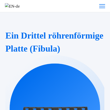
Ein Drittel röhrenförmige
Platte (Fibula)