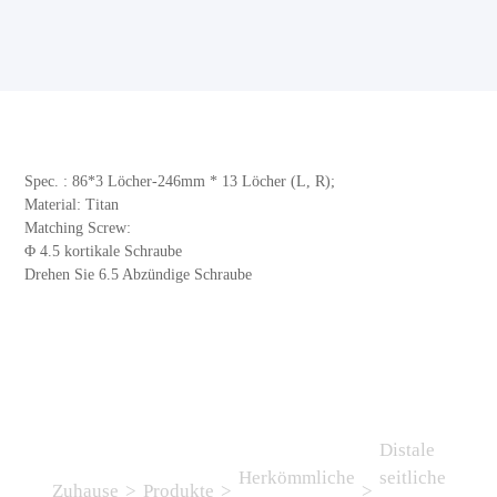
Spec. : 86*3 Löcher-246mm * 13 Löcher (L, R);
Material: Titan
Matching Screw:
Φ 4.5 kortikale Schraube
Drehen Sie 6.5 Abzündige Schraube
Distale
Herkömmliche
seitliche
Zuhause
>
Produkte
>
>