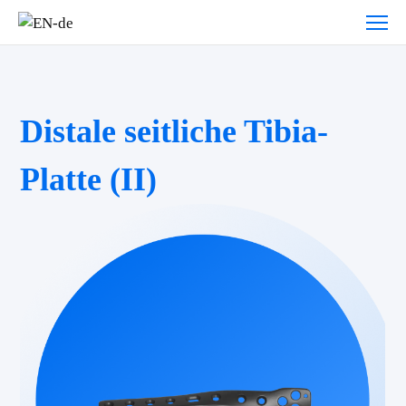
Distale seitliche Tibia-
Platte (II)