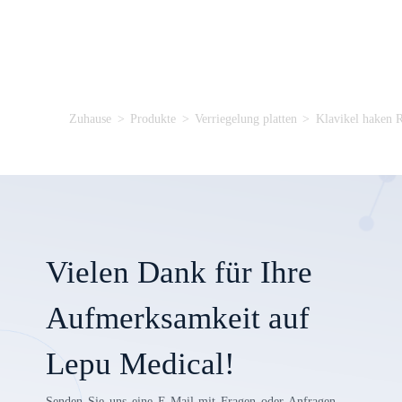
Zuhause
>
Produkte
>
Verriegelung platten
>
Klavikel haken R
Vielen Dank für Ihre
Aufmerksamkeit auf
Lepu Medical!
Senden Sie uns eine E-Mail mit Fragen oder Anfragen