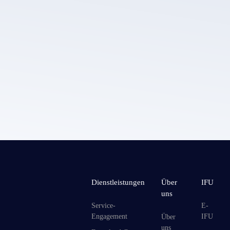
Die Datens
richtlinie von LEPU MEDICAL.
Dienstleistungen
Über
IFU
uns
Service-
E-
Engagement
IFU
Über
uns