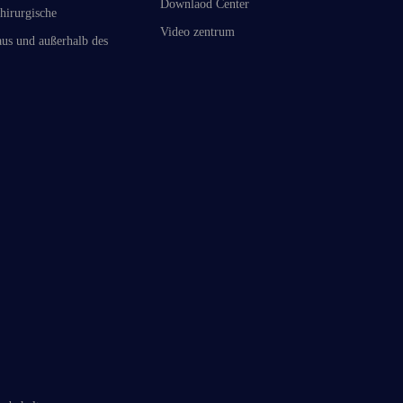
Downlaod Center
hirurgische
Video zentrum
us und außerhalb des